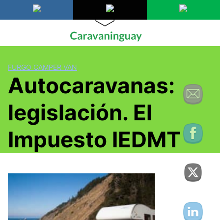
Saltar
al
contenido
FURGO CAMPER VAN
Autocaravanas:
legislación. El
Impuesto IEDMT